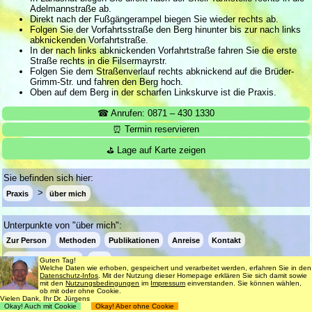
Adelmannstraße ab.
Direkt nach der Fußgängerampel biegen Sie wieder rechts ab.
Folgen Sie der Vorfahrtsstraße den Berg hinunter bis zur nach links
abknickenden Vorfahrtstraße.
In der nach links abknickenden Vorfahrtstraße fahren Sie die erste
Straße rechts in die Filsermayrstr.
Folgen Sie dem Straßenverlauf rechts abknickend auf die Brüder-
Grimm-Str. und fahren den Berg hoch.
Oben auf dem Berg in der scharfen Linkskurve ist die Praxis.
☎ Anrufen: 0871 – 430 1330
⏰ Termin reservieren
⛳ Lage auf Karte zeigen
Sie befinden sich hier:
Praxis
über mich
Unterpunkte von "über mich":
Zur Person
Methoden
Publikationen
Anreise
Kontakt
Berufsbezeichnung
FAQ
Guten Tag!
Welche Daten wie erhoben, gespeichert und verarbeitet werden, erfahren Sie in den
Datenschutz-Infos
. Mit der Nutzung dieser Homepage erklären Sie sich damit sowie
mit den
Nutzungsbedingungen
im
Impressum
einverstanden. Sie können wählen,
ob mit oder ohne Cookie.
Login
Suche
181 Termine frei
Vielen Dank, Ihr Dr. Jürgens
Okay! Auch mit Cookie
Okay! Aber ohne Cookie
Datenschutz
Impressum
Nutzungsbedingungen