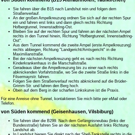
Sie fahren über die B15 nach Landshut rein und folgen dem
Straßenverlauf.
An der großen Ampelkreuzung ordnen Sie sich auf der rechten Spur
ein und fahren erst links und dann gleich rechts Richtung
Hofbergtunnel, Innenstadtring-Ost.
Bleiben Sie auf der rechten Spur und fahren an der nächsten Ampel
rechts in den Tunnel hinein, Richtung "Hofbergtunnel, Innenstadtring-
Ost".
Aus dem Tunnel kommend die zweite Ampel (erste Ampelkreuzung)
rechts abbiegen, Richtung "Landgericht/Amtsgericht" in die
Maximilianstraße.
Bei der nächsten Ampelkreuzung geht es nach rechts Richtung
Kinderkrankenhaus in die Marschallstraße.
Geradeaus über die Ampelkreuzung bis zu einer nach rechts
abknickenden Vorfahrtstraße, wo Sie die zweite Straße links in die
Filsermayrstr. fahren.
Folgen Sie dem Straßenverlauf rechts abknickend auf die Brüder-
Grimm-Str. und fahren den Berg hoch.
Oben auf dem Berg in der scharfen Linkskurve ist die Praxis.
Für eine Anreise ohne Tunnel, kontaktieren Sie mich bitte per eMail oder
Telefon.
von Süden kommend (Geisenhausen, Vilsbiburg)
Sie fahren über die B299. Nach dem Gefängnisneubau (links der
Bundesstraße) fahren Sie an der nächsten Ausfahrt links Richtung
Landshut ab.
In Landshut biegen Sie direkt nach der Shell-Tankstelle rechts in die