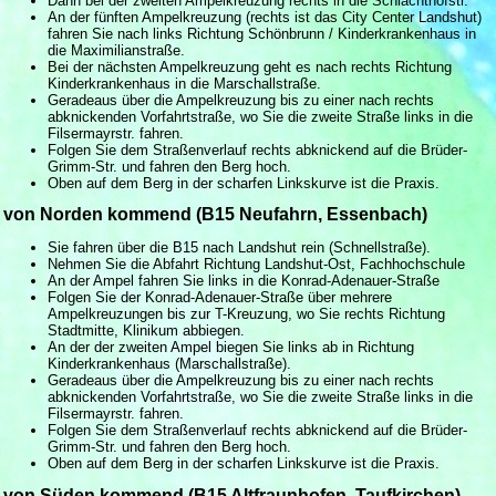
Dann bei der zweiten Ampelkreuzung rechts in die Schlachthofstr.
An der fünften Ampelkreuzung (rechts ist das City Center Landshut)
fahren Sie nach links Richtung Schönbrunn / Kinderkrankenhaus in
die Maximilianstraße.
Bei der nächsten Ampelkreuzung geht es nach rechts Richtung
Kinderkrankenhaus in die Marschallstraße.
Geradeaus über die Ampelkreuzung bis zu einer nach rechts
abknickenden Vorfahrtstraße, wo Sie die zweite Straße links in die
Filsermayrstr. fahren.
Folgen Sie dem Straßenverlauf rechts abknickend auf die Brüder-
Grimm-Str. und fahren den Berg hoch.
Oben auf dem Berg in der scharfen Linkskurve ist die Praxis.
von Norden kommend (B15 Neufahrn, Essenbach)
Sie fahren über die B15 nach Landshut rein (Schnellstraße).
Nehmen Sie die Abfahrt Richtung Landshut-Ost, Fachhochschule
An der Ampel fahren Sie links in die Konrad-Adenauer-Straße
Folgen Sie der Konrad-Adenauer-Straße über mehrere
Ampelkreuzungen bis zur T-Kreuzung, wo Sie rechts Richtung
Stadtmitte, Klinikum abbiegen.
An der der zweiten Ampel biegen Sie links ab in Richtung
Kinderkrankenhaus (Marschallstraße).
Geradeaus über die Ampelkreuzung bis zu einer nach rechts
abknickenden Vorfahrtstraße, wo Sie die zweite Straße links in die
Filsermayrstr. fahren.
Folgen Sie dem Straßenverlauf rechts abknickend auf die Brüder-
Grimm-Str. und fahren den Berg hoch.
Oben auf dem Berg in der scharfen Linkskurve ist die Praxis.
von Süden kommend (B15 Altfraunhofen, Taufkirchen)