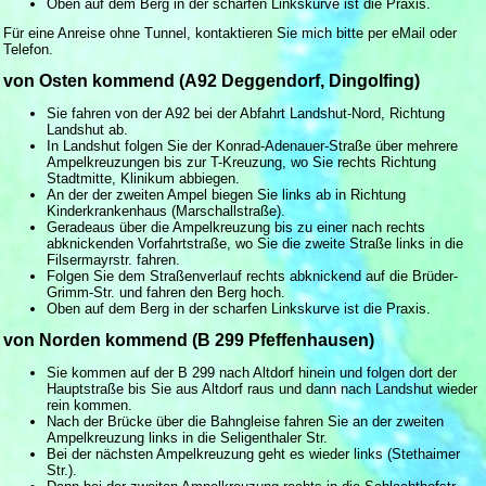
Oben auf dem Berg in der scharfen Linkskurve ist die Praxis.
Für eine Anreise ohne Tunnel, kontaktieren Sie mich bitte per eMail oder
Telefon.
von Osten kommend (A92 Deggendorf, Dingolfing)
Sie fahren von der A92 bei der Abfahrt Landshut-Nord, Richtung
Landshut ab.
In Landshut folgen Sie der Konrad-Adenauer-Straße über mehrere
Ampelkreuzungen bis zur T-Kreuzung, wo Sie rechts Richtung
Stadtmitte, Klinikum abbiegen.
An der der zweiten Ampel biegen Sie links ab in Richtung
Kinderkrankenhaus (Marschallstraße).
Geradeaus über die Ampelkreuzung bis zu einer nach rechts
abknickenden Vorfahrtstraße, wo Sie die zweite Straße links in die
Filsermayrstr. fahren.
Folgen Sie dem Straßenverlauf rechts abknickend auf die Brüder-
Grimm-Str. und fahren den Berg hoch.
Oben auf dem Berg in der scharfen Linkskurve ist die Praxis.
von Norden kommend (B 299 Pfeffenhausen)
Sie kommen auf der B 299 nach Altdorf hinein und folgen dort der
Hauptstraße bis Sie aus Altdorf raus und dann nach Landshut wieder
rein kommen.
Nach der Brücke über die Bahngleise fahren Sie an der zweiten
Ampelkreuzung links in die Seligenthaler Str.
Bei der nächsten Ampelkreuzung geht es wieder links (Stethaimer
Str.).