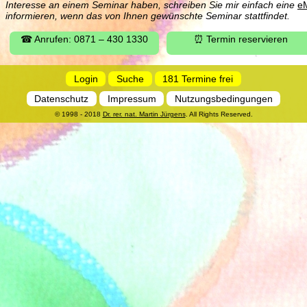
Interesse an einem Seminar haben, schreiben Sie mir einfach eine
eM
informieren, wenn das von Ihnen gewünschte Seminar stattfindet.
☎ Anrufen: 0871 – 430 1330
⏰ Termin reservieren
Login
Suche
181 Termine frei
Datenschutz
Impressum
Nutzungsbedingungen
© 1998 - 2018
Dr. rer. nat. Martin Jürgens
. All Rights Reserved.