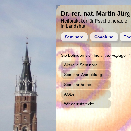
Dr. rer. nat. Martin Jür
Heilpraktiker für Psychotherapie
in Landshut
Seminare
Coaching
The
Homepage
Aktuelle Seminare
Seminar-Anmeldung
Seminarthemen
AGBs
Wiederrufsrecht