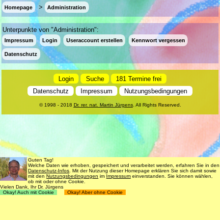
Homepage
Administration
Unterpunkte von "Administration":
Impressum
Login
Useraccount erstellen
Kennwort vergessen
Datenschutz
Login
Suche
181 Termine frei
Datenschutz
Impressum
Nutzungsbedingungen
© 1998 - 2018
Dr. rer. nat. Martin Jürgens
. All Rights Reserved.
Guten Tag!
Welche Daten wie erhoben, gespeichert und verarbeitet werden, erfahren Sie in den
Datenschutz-Infos
. Mit der Nutzung dieser Homepage erklären Sie sich damit sowie
mit den
Nutzungsbedingungen
im
Impressum
einverstanden. Sie können wählen,
ob mit oder ohne Cookie.
Vielen Dank, Ihr Dr. Jürgens
Okay! Auch mit Cookie
Okay! Aber ohne Cookie