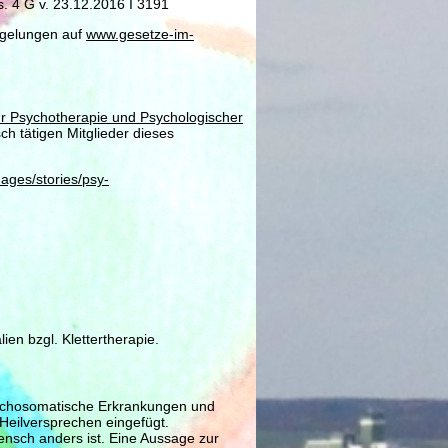
s. 4 G v. 23.12.2016 I 3191
Regelungen auf
www.gesetze-im-
für Psychotherapie und Psychologischer
sch tätigen Mitglieder dieses
mages/stories/psy-
en bzgl. Klettertherapie.
psychosomatische Erkrankungen und
Heilversprechen eingefügt.
ensch anders ist. Eine Aussage zur