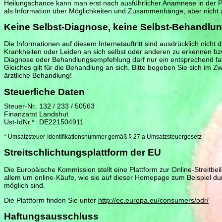
Heilungschance kann man erst nach ausführlicher Anamnese in der Pr
als Information über Möglichkeiten und Zusammenhänge, aber nicht a
Keine Selbst-Diagnose, keine Selbst-Behandlu
Die Informationen auf diesem Internetauftritt sind ausdrücklich nicht 
Krankheiten oder Leiden an sich selbst oder anderen zu erkennen bzw
Diagnose oder Behandlungsempfehlung darf nur ein entsprechend fac
Gleiches gilt für die Behandlung an sich. Bitte begeben Sie sich im Zw
ärztliche Behandlung!
Steuerliche Daten
Steuer-Nr.
132 / 233 / 50563
Finanzamt
Landshut
Ust-IdNr.*
DE221504911
* Umsatzsteuer-Identifikationsnummer gemäß § 27 a Umsatzsteuergesetz
Streitschlichtungsplattform der EU
Die Europäische Kommission stellt eine Plattform zur Online-Streitbei
allem um online-Käufe, wie sie auf dieser Homepage zum Beispiel d
möglich sind.
Die Plattform finden Sie unter
http://ec.europa.eu/consumers/odr/
Haftungsausschluss