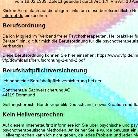
vom 18.02.1939. Zuletzt geändert durch Art. 17f iVm Art. 18 Ab
Klicken Sie einfach auf die obigen Links um diese berufsrechtliche 
internet.de
einzusehen.
Berufsordnung
Da ich Mitglied im "
Verband freier Psychotherapeuten, Heilpraktiker 
Berater
" bin, gilt für mich die Berufsordnung für die psychotherapeuti
Verbandes.
Diese Berufsordnung können Sie hier einsehen:
https://www.vfp.de/i
vfp/downloads/berufsordnung-1-und-2.pdf
Berufshaftpflichtversicherung
Ich habe eine Berufshaftpflichtversicherung bei der
Continentale Sachversicherung AG
44119 Dortmund
Geltungsbereich: Bundesrepublik Deutschland, sowie Kroatien und Itali
Kein Heilversprechen
Auf diesem Internetauftritt informiere ich Sie über psychische und 
psychotherapeutische Methoden. An keiner Stelle wurde bewusst ein 
Heilversprechen kann ich nicht geben, da jedes Problem und jeder M