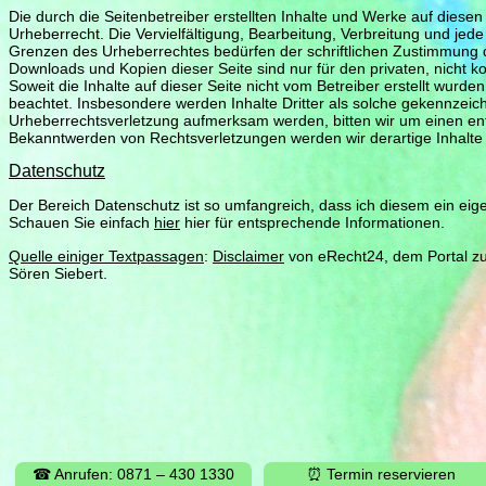
Die durch die Seitenbetreiber erstellten Inhalte und Werke auf diese
Urheberrecht. Die Vervielfältigung, Bearbeitung, Verbreitung und jed
Grenzen des Urheberrechtes bedürfen der schriftlichen Zustimmung de
Downloads und Kopien dieser Seite sind nur für den privaten, nicht 
Soweit die Inhalte auf dieser Seite nicht vom Betreiber erstellt wurde
beachtet. Insbesondere werden Inhalte Dritter als solche gekennzeich
Urheberrechtsverletzung aufmerksam werden, bitten wir um einen en
Bekanntwerden von Rechtsverletzungen werden wir derartige Inhalt
Datenschutz
Der Bereich Datenschutz ist so umfangreich, dass ich diesem ein e
Schauen Sie einfach
hier
hier für entsprechende Informationen.
Quelle einiger Textpassagen
:
Disclaimer
von eRecht24, dem Portal zu
Sören Siebert.
☎ Anrufen: 0871 – 430 1330
⏰ Termin reservieren