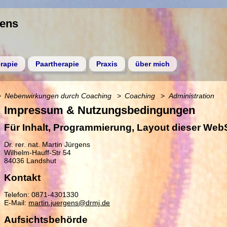
gens
rapie
Paartherapie
Praxis
über mich
Nebenwirkungen durch Coaching
Coaching
Administration
Impressum & Nutzungsbedingungen
Für Inhalt, Programmierung, Layout dieser WebS
Dr. rer. nat. Martin Jürgens
Wilhelm-Hauff-Str 54
84036 Landshut
Kontakt
Telefon: 0871-4301330
E-Mail:
martin.juergens@drmj.de
Aufsichtsbehörde