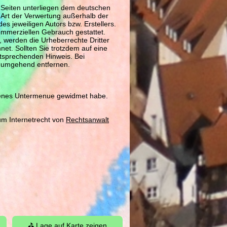
n Seiten unterliegen dem deutschen
e Art der Verwertung außerhalb der
s jeweiligen Autors bzw. Erstellers.
kommerziellen Gebrauch gestattet.
n, werden die Urheberrechte Dritter
net. Sollten Sie trotzdem auf eine
tsprechenden Hinweis. Bei
e umgehend entfernen.
igenes Untermenue gewidmet habe.
m Internetrecht von
Rechtsanwalt
⛳ Lage auf Karte zeigen