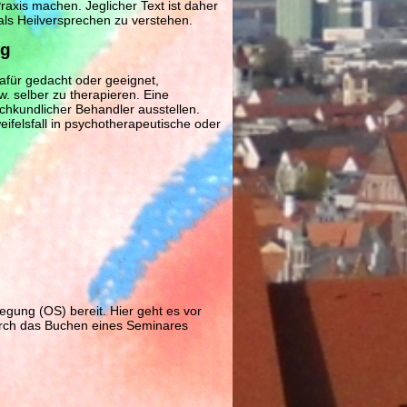
axis machen. Jeglicher Text ist daher
ls Heilversprechen zu verstehen.
ng
dafür gedacht oder geeignet,
. selber zu therapieren. Eine
hkundlicher Behandler ausstellen.
eifelsfall in psychotherapeutische oder
legung (OS) bereit. Hier geht es vor
urch das Buchen eines Seminares