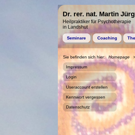
Dr. rer. nat. Martin Jür
Heilpraktiker für Psychotherapie
in Landshut
Seminare
Coaching
The
Homepage
Impressum
Login
Useraccount erstellen
Kennwort vergessen
Datenschutz