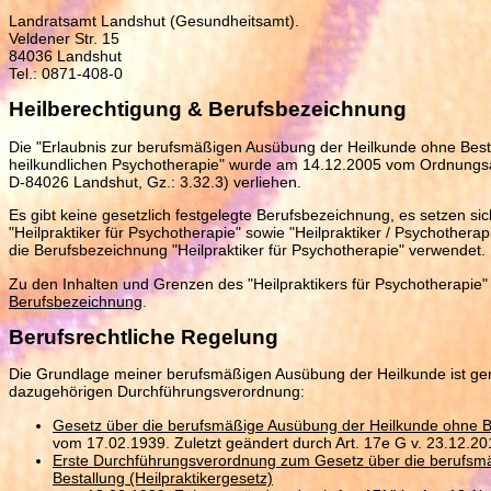
Landratsamt Landshut (Gesundheitsamt).
Veldener Str. 15
84036 Landshut
Tel.: 0871-408-0
Heilberechtigung & Berufsbezeichnung
Die "Erlaubnis zur berufsmäßigen Ausübung der Heilkunde ohne Best
heilkundlichen Psychotherapie" wurde am 14.12.2005 vom Ordnungsam
D-84026 Landshut, Gz.: 3.32.3) verliehen.
Es gibt keine gesetzlich festgelegte Berufsbezeichnung, es setzen s
"Heilpraktiker für Psychotherapie" sowie "Heilpraktiker / Psychother
die Berufsbezeichnung "Heilpraktiker für Psychotherapie" verwendet.
Zu den Inhalten und Grenzen des "Heilpraktikers für Psychotherapie"
Berufsbezeichnung
.
Berufsrechtliche Regelung
Die Grundlage meiner berufsmäßigen Ausübung der Heilkunde ist gere
dazugehörigen Durchführungsverordnung:
Gesetz über die berufsmäßige Ausübung der Heilkunde ohne Bes
vom 17.02.1939. Zuletzt geändert durch Art. 17e G v. 23.12.20
Erste Durchführungsverordnung zum Gesetz über die berufsm
Bestallung (Heilpraktikergesetz)