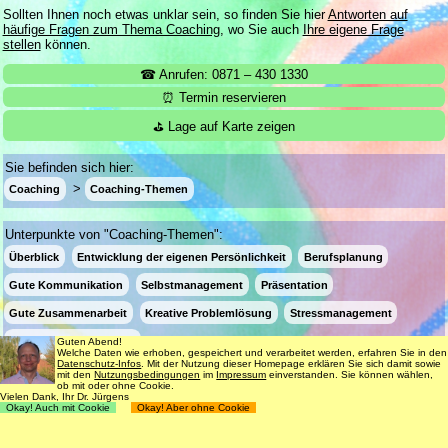
Sollten Ihnen noch etwas unklar sein, so finden Sie hier
Antworten auf
häufige Fragen zum Thema Coaching
, wo Sie auch
Ihre eigene Frage
stellen
können.
☎ Anrufen: 0871 – 430 1330
⏰ Termin reservieren
⛳ Lage auf Karte zeigen
Sie befinden sich hier:
Coaching
Coaching-Themen
Unterpunkte von "Coaching-Themen":
Überblick
Entwicklung der eigenen Persönlichkeit
Berufsplanung
Gute Kommunikation
Selbstmanagement
Präsentation
Gute Zusammenarbeit
Kreative Problemlösung
Stressmanagement
Angst und Unsicherheit
Guten Abend!
Welche Daten wie erhoben, gespeichert und verarbeitet werden, erfahren Sie in den
Datenschutz-Infos
. Mit der Nutzung dieser Homepage erklären Sie sich damit sowie
mit den
Nutzungsbedingungen
im
Impressum
einverstanden. Sie können wählen,
ob mit oder ohne Cookie.
Login
Suche
181 Termine frei
Vielen Dank, Ihr Dr. Jürgens
Okay! Auch mit Cookie
Okay! Aber ohne Cookie
Datenschutz
Impressum
Nutzungsbedingungen
© 1998 - 2018
Dr. rer. nat. Martin Jürgens
. All Rights Reserved.