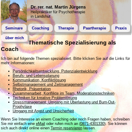
Dr. rer. nat. Martin Jürgens
Heilpraktiker für Psychotherapie
in Landshut
Seminare
Coaching
Therapie
Paartherapie
Praxis
über mich
Thematische Spezialisierung als
Coach
Ich bin auf folgende Themen spezialisiert. Bitte klicken Sie auf die Links für
mehr Informationen:
Persönlichkeitsentwicklung, Potenzialentwicklung
Berufs- und Lebensplanung
Kommunikation, Konfliktlösung
Selbstmanagement und Zeitmanagement
Rhetorik, Präsentation
Zusammenarbeit, Konflikte im Team, Moderationstechniken
Techniken für kreative Problemlösung
Stressmanagement, Umgang mit Überlastung und Burn-Out-
Prophylaxe
Umgang mit Angst und Unsicherheit
Wenn Sie Interesse an einem Coaching oder noch Fragen haben, schreiben
Sie mir einfach eine
eMail
oder rufen mich an (
0871-4301330
). Sie können
sich auch direkt online einen
Termin reservieren
lassen.