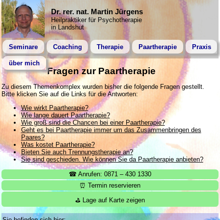
Dr. rer. nat. Martin Jürgens
Heilpraktiker für Psychotherapie
in Landshut
Seminare
Coaching
Therapie
Paartherapie
Praxis
über mich
Fragen zur Paartherapie
Zu diesem Themenkomplex wurden bisher die folgende Fragen gestellt.
Bitte klicken Sie auf die Links für die Antworten:
Wie wirkt Paartherapie?
Wie lange dauert Paartherapie?
Wie groß sind die Chancen bei einer Paartherapie?
Geht es bei Paartherapie immer um das Zusammenbringen des
Paares?
Was kostet Paartherapie?
Bieten Sie auch Trennungstherapie an?
Sie sind geschieden. Wie können Sie da Paartherapie anbieten?
☎ Anrufen: 0871 – 430 1330
⏰ Termin reservieren
⛳ Lage auf Karte zeigen
Sie befinden sich hier: