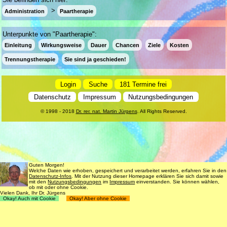
Administration
Paartherapie
Unterpunkte von "Paartherapie":
Einleitung
Wirkungsweise
Dauer
Chancen
Ziele
Kosten
Trennungstherapie
Sie sind ja geschieden!
Login
Suche
181 Termine frei
Datenschutz
Impressum
Nutzungsbedingungen
© 1998 - 2018
Dr. rer. nat. Martin Jürgens
. All Rights Reserved.
Guten Morgen!
Welche Daten wie erhoben, gespeichert und verarbeitet werden, erfahren Sie in den
Datenschutz-Infos
. Mit der Nutzung dieser Homepage erklären Sie sich damit sowie
mit den
Nutzungsbedingungen
im
Impressum
einverstanden. Sie können wählen,
ob mit oder ohne Cookie.
Vielen Dank, Ihr Dr. Jürgens
Okay! Auch mit Cookie
Okay! Aber ohne Cookie