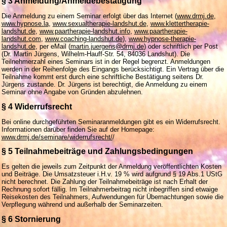
§ 3 Anmeldung/Anmeldebestätigung
Die Anmeldung zu einem Seminar erfolgt über das Internet (
www.drmj.de
,
www.hypnose.la
,
www.sexualtherapie-landshut.de
,
www.klettertherapie-
landshut.de
,
www.paartherapie-landshut.info
,
www.paartherapie-
landshut.com
,
www.coaching-landshut.de
),
www.hypnose-therapie-
landshut.de
, per eMail (
martin.juergens@drmj.de
) oder schriftlich per Post
(Dr. Martin Jürgens, Wilhelm-Hauff-Str. 54, 84036 Landshut). Die
Teilnehmerzahl eines Seminars ist in der Regel begrenzt. Anmeldungen
werden in der Reihenfolge des Eingangs berücksichtigt. Ein Vertrag über die
Teilnahme kommt erst durch eine schriftliche Bestätigung seitens Dr.
Jürgens zustande. Dr. Jürgens ist berechtigt, die Anmeldung zu einem
Seminar ohne Angabe von Gründen abzulehnen.
§ 4 Widerrufsrecht
Bei online durchgeführten Seminaranmeldungen gibt es ein Widerrufsrecht.
Informationen darüber finden Sie auf der Homepage:
www.drmj.de/seminare/widerrufsrecht/
/
§ 5 Teilnahmebeiträge und Zahlungsbedingungen
Es gelten die jeweils zum Zeitpunkt der Anmeldung veröffentlichten Kosten
und Beiträge.
Die Umsatzsteuer i.H.v. 19 % wird aufgrund § 19 Abs.1 UStG
nicht berechnet. Die Zahlung der Teilnahmebeiträge ist nach Erhalt der
Rechnung sofort fällig. Im Teilnahmerbeitrag nicht inbegriffen sind etwaige
Reisekosten des Teilnahmers, Aufwendungen für Übernachtungen sowie die
Verpflegung während und außerhalb der Seminarzeiten.
§ 6 Stornierung