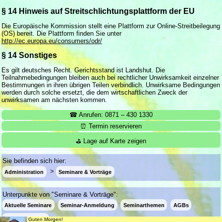
§ 14 Hinweis auf Streitschlichtungsplattform der EU
Die Europäische Kommission stellt eine Plattform zur Online-Streitbeilegung
(OS) bereit. Die Plattform finden Sie unter
http://ec.europa.eu/consumers/odr/
§ 14 Sonstiges
Es gilt deutsches Recht. Gerichtsstand ist Landshut. Die
Teilnahmebedingungen bleiben auch bei rechtlicher Unwirksamkeit einzelner
Bestimmungen in ihren übrigen Teilen verbindlich. Unwirksame Bedingungen
werden durch solche ersetzt, die dem wirtschaftlichen Zweck der
unwirksamen am nächsten kommen.
☎ Anrufen: 0871 – 430 1330
⏰ Termin reservieren
⛳ Lage auf Karte zeigen
Sie befinden sich hier:
Administration
Seminare & Vorträge
Unterpunkte von "Seminare & Vorträge":
Aktuelle Seminare
Seminar-Anmeldung
Seminarthemen
AGBs
Wiederrufsrecht
Guten Morgen!