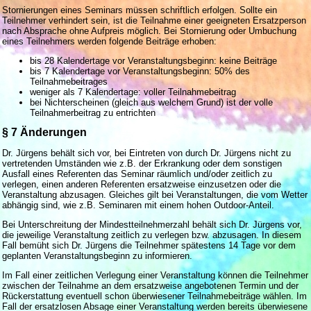
Stornierungen eines Seminars müssen schriftlich erfolgen. Sollte ein
Teilnehmer verhindert sein, ist die Teilnahme einer geeigneten Ersatzperson
nach Absprache ohne Aufpreis möglich. Bei Stornierung oder Umbuchung
eines Teilnehmers werden folgende Beiträge erhoben:
bis 28 Kalendertage vor Veranstaltungsbeginn: keine Beiträge
bis 7 Kalendertage vor Veranstaltungsbeginn: 50% des
Teilnahmebeitrages
weniger als 7 Kalendertage: voller Teilnahmebeitrag
bei Nichterscheinen (gleich aus welchem Grund) ist der volle
Teilnahmerbeitrag zu entrichten
§ 7 Änderungen
Dr. Jürgens behält sich vor, bei Eintreten von durch Dr. Jürgens nicht zu
vertretenden Umständen wie z.B. der Erkrankung oder dem sonstigen
Ausfall eines Referenten das Seminar räumlich und/oder zeitlich zu
verlegen, einen anderen Referenten ersatzweise einzusetzen oder die
Veranstaltung abzusagen. Gleiches gilt bei Veranstaltungen, die vom Wetter
abhängig sind, wie z.B. Seminaren mit einem hohen Outdoor-Anteil.
Bei Unterschreitung der Mindestteilnehmerzahl behält sich Dr. Jürgens vor,
die jeweilige Veranstaltung zeitlich zu verlegen bzw. abzusagen. In diesem
Fall bemüht sich Dr. Jürgens die Teilnehmer spätestens 14 Tage vor dem
geplanten Veranstaltungsbeginn zu informieren.
Im Fall einer zeitlichen Verlegung einer Veranstaltung können die Teilnehmer
zwischen der Teilnahme an dem ersatzweise angebotenen Termin und der
Rückerstattung eventuell schon überwiesener Teilnahmebeiträge wählen. Im
Fall der ersatzlosen Absage einer Veranstaltung werden bereits überwiesene