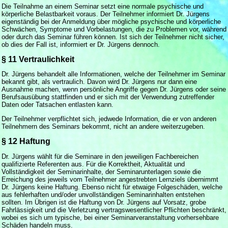
Die Teilnahme an einem Seminar setzt eine normale psychische und
körperliche Belastbarkeit voraus. Der Teilnehmer informiert Dr. Jürgens
eigenständig bei der Anmeldung über mögliche psychische und körperliche
Schwächen, Symptome und Vorbelastungen, die zu Problemen vor, während
oder durch das Seminar führen können. Ist sich der Teilnehmer nicht sicher,
ob dies der Fall ist, informiert er Dr. Jürgens dennoch.
§ 11 Vertraulichkeit
Dr. Jürgens behandelt alle Informationen, welche der Teilnehmer im Seminar
bekannt gibt, als vertraulich. Davon wird Dr. Jürgens nur dann eine
Ausnahme machen, wenn persönliche Angriffe gegen Dr. Jürgens oder seine
Berufsausübung stattfinden und er sich mit der Verwendung zutreffender
Daten oder Tatsachen entlasten kann.
Der Teilnehmer verpflichtet sich, jedwede Information, die er von anderen
Teilnehmern des Seminars bekommt, nicht an andere weiterzugeben.
§ 12 Haftung
Dr. Jürgens wählt für die Seminare in den jeweiligen Fachbereichen
qualifizierte Referenten aus. Für die Korrektheit, Aktualität und
Vollständigkeit der Seminarinhalte, der Seminarunterlagen sowie die
Erreichung des jeweils vom Teilnehmer angestrebten Lernziels übernimmt
Dr. Jürgens keine Haftung. Ebenso nicht für etwaige Folgeschäden, welche
aus fehlerhaften und/oder unvollständigen Seminarinhalten entstehen
sollten. Im Übrigen ist die Haftung von Dr. Jürgens auf Vorsatz, grobe
Fahrlässigkeit und die Verletzung vertragswesentlicher Pflichten beschränkt,
wobei es sich um typische, bei einer Seminarveranstaltung vorhersehbare
Schäden handeln muss.