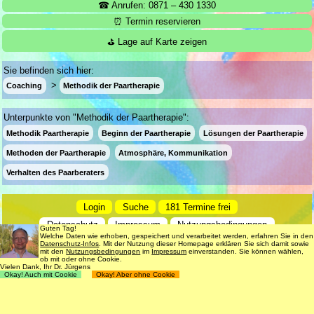
☎ Anrufen: 0871 – 430 1330
⏰ Termin reservieren
⛳ Lage auf Karte zeigen
Sie befinden sich hier:
Coaching
Methodik der Paartherapie
Unterpunkte von "Methodik der Paartherapie":
Methodik Paartherapie
Beginn der Paartherapie
Lösungen der Paartherapie
Methoden der Paartherapie
Atmosphäre, Kommunikation
Verhalten des Paarberaters
Login
Suche
181 Termine frei
Datenschutz
Impressum
Nutzungsbedingungen
Guten Tag!
Welche Daten wie erhoben, gespeichert und verarbeitet werden, erfahren Sie in den
Datenschutz-Infos
. Mit der Nutzung dieser Homepage erklären Sie sich damit sowie
© 1998 - 2018
Dr. rer. nat. Martin Jürgens
. All Rights Reserved.
mit den
Nutzungsbedingungen
im
Impressum
einverstanden. Sie können wählen,
ob mit oder ohne Cookie.
Vielen Dank, Ihr Dr. Jürgens
Okay! Auch mit Cookie
Okay! Aber ohne Cookie