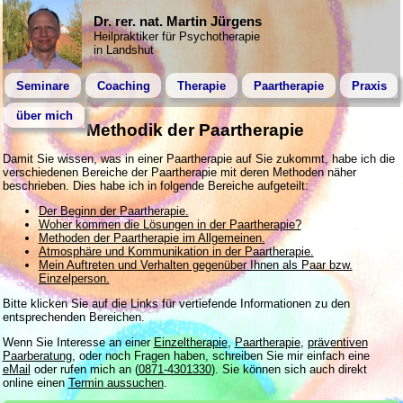
Dr. rer. nat. Martin Jürgens
Heilpraktiker für Psychotherapie
in Landshut
Seminare
Coaching
Therapie
Paartherapie
Praxis
über mich
Methodik der Paartherapie
Damit Sie wissen, was in einer Paartherapie auf Sie zukommt, habe ich die
verschiedenen Bereiche der Paartherapie mit deren Methoden näher
beschrieben. Dies habe ich in folgende Bereiche aufgeteilt:
Der Beginn der Paartherapie.
Woher kommen die Lösungen in der Paartherapie?
Methoden der Paartherapie im Allgemeinen.
Atmosphäre und Kommunikation in der Paartherapie.
Mein Auftreten und Verhalten gegenüber Ihnen als Paar bzw.
Einzelperson.
Bitte klicken Sie auf die Links für vertiefende Informationen zu den
entsprechenden Bereichen.
Wenn Sie Interesse an einer
Einzeltherapie
,
Paartherapie
,
präventiven
Paarberatung
, oder noch Fragen haben, schreiben Sie mir einfach eine
eMail
oder rufen mich an (
0871-4301330
). Sie können sich auch direkt
online einen
Termin aussuchen
.