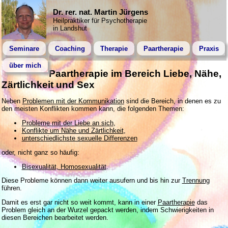
Dr. rer. nat. Martin Jürgens
Heilpraktiker für Psychotherapie
in Landshut
Seminare
Coaching
Therapie
Paartherapie
Praxis
über mich
Paartherapie im Bereich Liebe, Nähe,
Zärtlichkeit und Sex
Neben
Problemen mit der Kommunikation
sind die Bereich, in denen es zu
den meisten Konflikten kommen kann, die folgenden Themen:
Probleme mit der Liebe an sich
,
Konflikte um Nähe und Zärtlichkeit
,
unterschiedlichste sexuelle Differenzen
oder, nicht ganz so häufig:
Bisexualität, Homosexualität
.
Diese Probleme können dann weiter ausufern und bis hin zur
Trennung
führen.
Damit es erst gar nicht so weit kommt, kann in einer
Paartherapie
das
Problem gleich an der Wurzel gepackt werden, indem Schwierigkeiten in
diesen Bereichen bearbeitet werden.