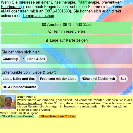
Wenn Sie Interesse an einer
Einzeltherapie
,
Paartherapie
,
präventiven
Paarberatung
, oder noch Fragen haben, schreiben Sie mir einfach eine
eMail
oder rufen mich an (
0871-4301330
). Sie können sich auch direkt
online einen
Termin aussuchen
.
☎ Anrufen: 0871 – 430 1330
⏰ Termin reservieren
⛳ Lage auf Karte zeigen
Sie befinden sich hier:
Coaching
Liebe & Sex
Unterpunkte von "Liebe & Sex":
Liebe, Nähe und Sex
Probleme mit der Liebe
Nähe und Zärtlichkeit
Sex
Bi- & Homosexualität
Guten Abend!
Welche Daten wie erhoben, gespeichert und verarbeitet werden, erfahren Sie in den
Login
Suche
181 Termine frei
Datenschutz-Infos
. Mit der Nutzung dieser Homepage erklären Sie sich damit sowie
mit den
Nutzungsbedingungen
im
Impressum
einverstanden. Sie können wählen,
Datenschutz
Impressum
Nutzungsbedingungen
ob mit oder ohne Cookie.
Vielen Dank, Ihr Dr. Jürgens
Okay! Auch mit Cookie
Okay! Aber ohne Cookie
© 1998 - 2018
Dr. rer. nat. Martin Jürgens
. All Rights Reserved.