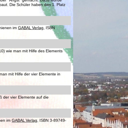
ber "Angst" gemacht. Dazu wurde
baut. Die Schüler haben den 1. Platz
chienen im
GABAL Verlag
, ISBN
10) wie man mit Hilfe des Elements
an mit Hilfe der vier Elemente in
ß der vier Elemente auf die
enen im
GABAL Verlag
, ISBN 3-89749-