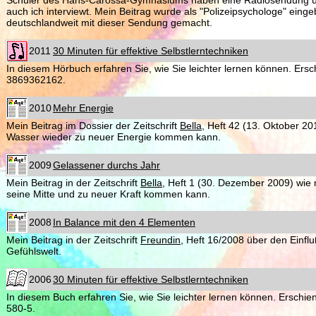
Schüler des Hans-Carossa-Gymnasiums haben eine Radiosendung ü
auch ich interviewt. Mein Beitrag wurde als "Polizeipsychologe" einge
deutschlandweit mit dieser Sendung gemacht.
2011
30 Minuten für effektive Selbstlerntechniken
In diesem Hörbuch erfahren Sie, wie Sie leichter lernen können. Ers
3869362162.
2010
Mehr Energie
Mein Beitrag im Dossier der Zeitschrift
Bella
, Heft 42 (13. Oktober 20
Wasser wieder zu neuer Energie kommen kann.
2009
Gelassener durchs Jahr
Mein Beitrag in der Zeitschrift
Bella
, Heft 1 (30. Dezember 2009) wie m
seine Mitte und zu neuer Kraft kommen kann.
2008
In Balance mit den 4 Elementen
Mein Beitrag in der Zeitschrift
Freundin
, Heft 16/2008 über den Einflu
Gefühlswelt.
2006
30 Minuten für effektive Selbstlerntechniken
In diesem Buch erfahren Sie, wie Sie leichter lernen können. Erschi
580-5.