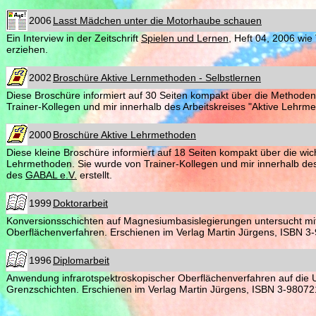
2006
Lasst Mädchen unter die Motorhaube schauen
Ein Interview in der Zeitschrift
Spielen und Lernen
, Heft 04, 2006 wie
erziehen.
2002
Broschüre Aktive Lernmethoden - Selbstlernen
Diese Broschüre informiert auf 30 Seiten kompakt über die Methoden
Trainer-Kollegen und mir innerhalb des Arbeitskreises "Aktive Lehr
2000
Broschüre Aktive Lehrmethoden
Diese kleine Broschüre informiert auf 18 Seiten kompakt über die wic
Lehrmethoden. Sie wurde von Trainer-Kollegen und mir innerhalb des
des
GABAL e.V.
erstellt.
1999
Doktorarbeit
Konversionsschichten auf Magnesiumbasislegierungen untersucht mit
Oberflächenverfahren. Erschienen im Verlag Martin Jürgens, ISBN 3
1996
Diplomarbeit
Anwendung infrarotspektroskopischer Oberflächenverfahren auf die
Grenzschichten. Erschienen im Verlag Martin Jürgens, ISBN 3-98072