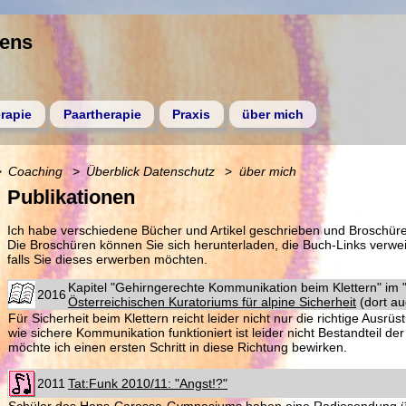
gens
rapie
Paartherapie
Praxis
über mich
Coaching
Überblick Datenschutz
über mich
Publikationen
Ich habe verschiedene Bücher und Artikel geschrieben und Broschü
Die Broschüren können Sie sich herunterladen, die Buch-Links verwe
falls Sie dieses erwerben möchten.
Kapitel "Gehirngerechte Kommunikation beim Klettern" im 
2016
Österreichischen Kuratoriums für alpine Sicherheit
(dort au
Für Sicherheit beim Klettern reicht leider nicht nur die richtige Ausr
wie sichere Kommunikation funktioniert ist leider nicht Bestandteil der
möchte ich einen ersten Schritt in diese Richtung bewirken.
2011
Tat:Funk 2010/11: "Angst!?"