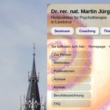
Dr. rer. nat. Martin Jür
Heilpraktiker für Psychotherapie
in Landshut
Seminare
Coaching
The
Homepage
Zur Person
Methoden
Publikationen
Anreise
Kontakt
Berufsbezeichnung
FAQ