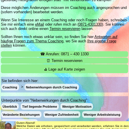
Diese möglichen Änderungen müssen im Coaching auch angesprochen und
(sofern vorhanden) bearbeitet werden.
Wenn Sie Interesse an einem Coaching oder noch Fragen haben, schreiben
Sie mir einfach eine
eMail
oder rufen mich an (
0871-4301330
). Sie können
sich auch direkt online einen
Termin reservieren
lassen.
Sollten Ihnen noch etwas unklar sein, so finden Sie hier
Antworten auf
häufige Fragen zum Thema Coaching
, wo Sie auch
Ihre eigene Frage
stellen
können.
☎ Anrufen: 0871 – 430 1330
⏰ Termin reservieren
⛳ Lage auf Karte zeigen
Sie befinden sich hier:
Coaching
Nebenwirkungen durch Coaching
Unterpunkte von "Nebenwirkungen durch Coaching":
Überblick
Tief liegende Probleme
Weniger Motivation
Veränderte Beziehungen
Weniger Zufriedenheit
Weniger Arbeitsleistung
Geringere Kompetenz
Guten Abend!
Welche Daten wie erhoben, gespeichert und verarbeitet werden, erfahren Sie in den