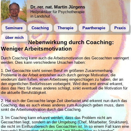
Dr. rer. nat. Martin Jürgens
Heilpraktiker für Psychotherapie
in Landshut
Seminare
Coaching
Therapie
Paartherapie
Praxis
über mich
Nebenwirkung durch Coaching:
Weniger Arbeitsmotivation
Durch Coaching kann auch die Arbeitsmotivation des Gecoachten verringert
werden. Dies kann verschiedene Ursachen haben:
1. Der Gecoachte sieht seinen Beruf im größeren Zusammenhang.
Probleme in der Arbeit entstehen auch durch geringe Motivation, die
wiederum darin fußen, einen Arbeitsweg eingeschlagen zu haben, der an
den eigentlichen Bedürfnissen vorbeigeht. Wird dies erst einmal erkannt,
dass das Herz für etwas anderes schlägt, sinkt eventuell die Motivation für
die aktuelle Berufstätigkeit.
2. Hat sich der Gecoachte lange Zeit überlastet und erkennt nun durch das
Coaching, das es auch etwas anderes zum Ausgleich geben muss, dann
sinkt die Arbeitsmotivation durch das Coaching.
3. Im Coaching kann erkannt werden, dass das Problem nicht am
Gecoachten liegt, sondern an der Umgebung (Chef, Mitarbeiter, Strukturen),
die nicht im Einflussbereich des Gecoachten ist. In so einem Fall kann eine
(gesunde) Resignation erfolgen statt "mit Windmühlen zu kämpfen".