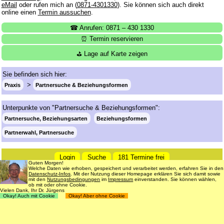
eMail
oder rufen mich an (
0871-4301330
). Sie können sich auch direkt
online einen
Termin aussuchen
.
☎ Anrufen: 0871 – 430 1330
⏰ Termin reservieren
⛳ Lage auf Karte zeigen
Sie befinden sich hier:
Praxis
Partnersuche & Beziehungsformen
Unterpunkte von "Partnersuche & Beziehungsformen":
Partnersuche, Beziehungsarten
Beziehungsformen
Partnerwahl, Partnersuche
Login
Suche
181 Termine frei
Guten Morgen!
Welche Daten wie erhoben, gespeichert und verarbeitet werden, erfahren Sie in den
Datenschutz
Impressum
Nutzungsbedingungen
Datenschutz-Infos
. Mit der Nutzung dieser Homepage erklären Sie sich damit sowie
mit den
Nutzungsbedingungen
im
Impressum
einverstanden. Sie können wählen,
© 1998 - 2018
Dr. rer. nat. Martin Jürgens
. All Rights Reserved.
ob mit oder ohne Cookie.
Vielen Dank, Ihr Dr. Jürgens
Okay! Auch mit Cookie
Okay! Aber ohne Cookie