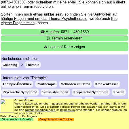
(
0871-4301330
) oder schreiben mir eine
eMail
. Sie können sich auch direkt
online einen
Termin reservieren
.
Sollten Ihnen noch etwas unklar sein, so finden Sie hier
Antworten auf
häufige Fragen rund um das Thema Psychotherapie
, wo Sie auch
Ihre
eigene Frage stellen
können.
☎ Anrufen: 0871 – 430 1330
⏰ Termin reservieren
⛳ Lage auf Karte zeigen
Sie befinden sich hier:
Coaching
Therapie
Unterpunkte von "Therapie":
Therapie-Überblick
Paartherapie
Methoden im Detail
Krankenkassen
Psychische Symptome
Sexualstörungen
Körperliche Symptome
Kosten
Freie Termine
Vorbeugung
Krisenbewältigung
FAQ
Guten Morgen!
Welche Daten wie erhoben, gespeichert und verarbeitet werden, erfahren Sie in den
Datenschutz-Infos
. Mit der Nutzung dieser Homepage erklären Sie sich damit sowie
mit den
Nutzungsbedingungen
im
Impressum
einverstanden. Sie können wählen, ob
mit oder ohne Cookie.
Login
Suche
181 Termine frei
Vielen Dank, Ihr Dr. Jürgens
Okay! Auch mit Cookie
Okay! Aber ohne Cookie
Datenschutz
Impressum
Nutzungsbedingungen