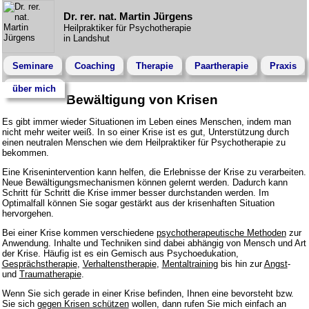
Dr. rer. nat. Martin Jürgens
Heilpraktiker für Psychotherapie
in Landshut
Seminare
Coaching
Therapie
Paartherapie
Praxis
über mich
Bewältigung von Krisen
Es gibt immer wieder Situationen im Leben eines Menschen, indem man
nicht mehr weiter weiß. In so einer Krise ist es gut, Unterstützung durch
einen neutralen Menschen wie dem Heilpraktiker für Psychotherapie zu
bekommen.
Eine Krisenintervention kann helfen, die Erlebnisse der Krise zu verarbeiten.
Neue Bewältigungsmechanismen können gelernt werden. Dadurch kann
Schritt für Schritt die Krise immer besser durchstanden werden. Im
Optimalfall können Sie sogar gestärkt aus der krisenhaften Situation
hervorgehen.
Bei einer Krise kommen verschiedene
psychotherapeutische Methoden
zur
Anwendung. Inhalte und Techniken sind dabei abhängig von Mensch und Art
der Krise. Häufig ist es ein Gemisch aus Psychoedukation,
Gesprächstherapie
,
Verhaltenstherapie
,
Mentaltraining
bis hin zur
Angst
-
und
Traumatherapie
.
Wenn Sie sich gerade in einer Krise befinden, Ihnen eine bevorsteht bzw.
Sie sich
gegen Krisen schützen
wollen, dann rufen Sie mich einfach an