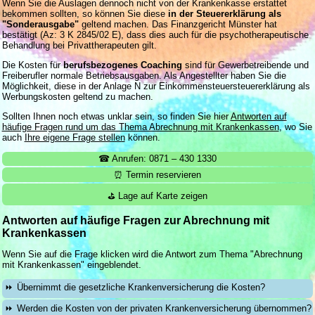
Wenn Sie die Auslagen dennoch nicht von der Krankenkasse erstattet
bekommen sollten, so können Sie diese
in der Steuererklärung als
"Sonderausgabe"
geltend machen. Das Finanzgericht Münster hat
bestätigt (Az: 3 K 2845/02 E), dass dies auch für die psychotherapeutische
Behandlung bei Privattherapeuten gilt.
Die Kosten für
berufsbezogenes Coaching
sind für Gewerbetreibende und
Freiberufler normale Betriebsausgaben. Als Angestellter haben Sie die
Möglichkeit, diese in der Anlage N zur Einkommensteuersteuererklärung als
Werbungskosten geltend zu machen.
Sollten Ihnen noch etwas unklar sein, so finden Sie hier
Antworten auf
häufige Fragen rund um das Thema Abrechnung mit Krankenkassen
, wo Sie
auch
Ihre eigene Frage stellen
können.
☎ Anrufen: 0871 – 430 1330
⏰ Termin reservieren
⛳ Lage auf Karte zeigen
Antworten auf häufige Fragen zur Abrechnung mit
Krankenkassen
Wenn Sie auf die Frage klicken wird die Antwort zum Thema "Abrechnung
mit Krankenkassen" eingeblendet.
Übernimmt die gesetzliche Krankenversicherung die Kosten?
Werden die Kosten von der privaten Krankenversicherung übernommen?